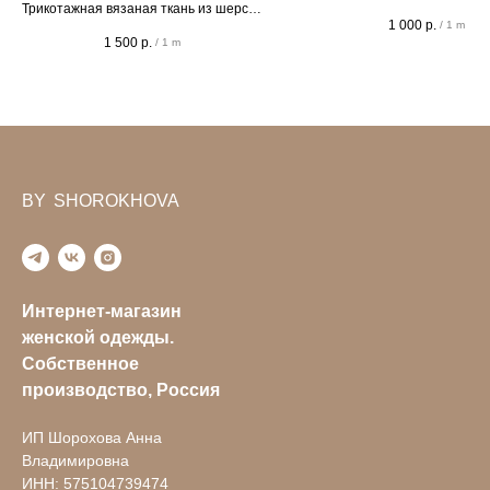
Трикотажная вязаная ткань из шерсти
ширина 110см
1 000
р.
/
1 m
и акрила, ширина 130см
1 500
р.
/
1 m
BY
v
SHOROKHOVA
Интернет-магазин
женской одежды.
Собственное
производство, Россия
ИП Шорохова Анна
Владимировна
ИНН: 575104739474