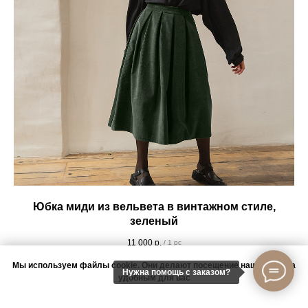
Юбка миди из вельвета в винтажном стиле,
зеленый
11 000
р.
/
1 pc
Мы используем файлы cookie. Они делают посещение нашего сайта
ОСЕНЬ-
Нужна помощь с заказом?
ЗИМА
удобным для вас