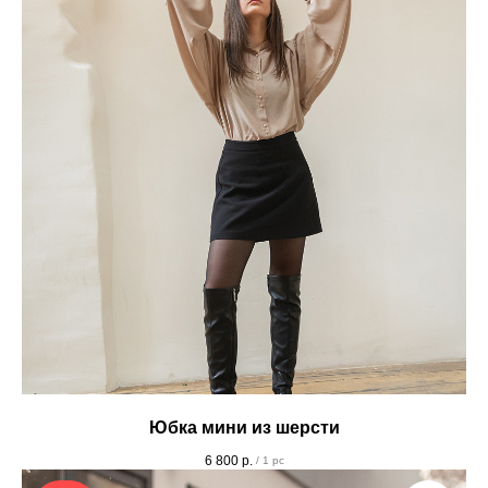
Юбка мини из шерсти
6 800
р.
/
1 pc