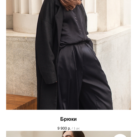
Брюки
9 900
р.
/
1 pc