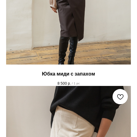
Юбка миди с запахом
8 500
р.
/
1 pc