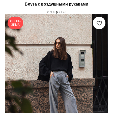
Блуза с воздушными рукавами
8 990
р.
/
1 pc
ОСЕНЬ-
ЗИМА