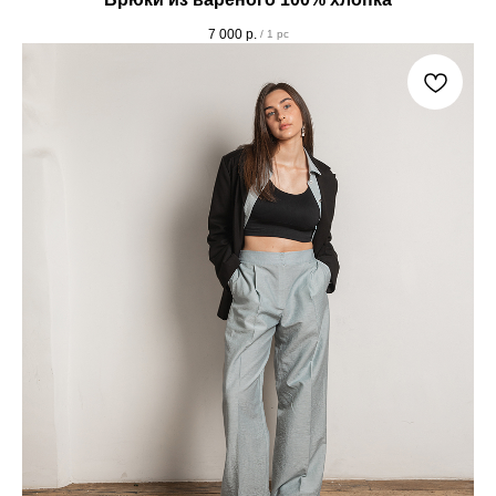
7 000
р.
/
1 pc