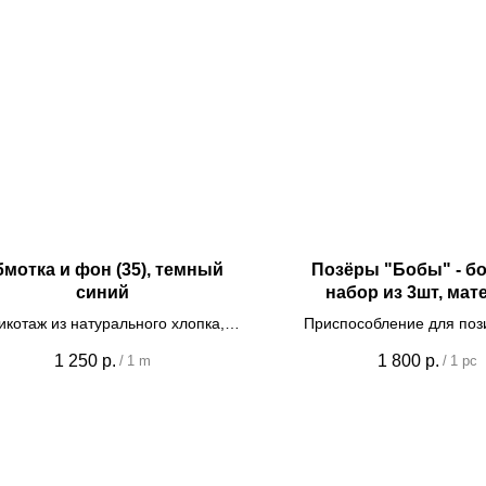
мотка и фон (35), темный
Позёры "Бобы" - б
синий
набор из 3шт, мат
микровелюр
икотаж из натурального хлопка,
Приспособление для поз
ширина 170см
малышей на фотосе
1 250
р.
1 800
р.
/
1 m
/
1 pc