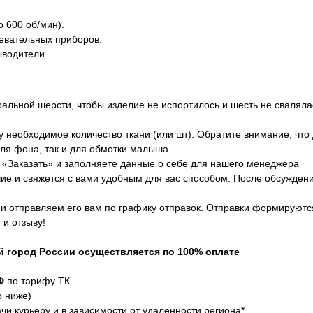
 600 об/мин).
ревательных приборов.
ыводители.
ральной шерсти, чтобы изделие не испортилось и шесть не сваляла
у необходимое количество ткани (или шт). Обратите внимание, чт
 для фона, так и для обмотки малыша
 «Заказать» и заполняете данные о себе для нашего менеджера
ие и свяжется с вами удобным для вас способом. После обсужден
и отправляем его вам по графику отправок. Отправки формируются
 и отзыву!
й город России осуществляется по 100% оплате
РФ
по тарифу ТК
о ниже)
чи курьеру и в зависимости от удаленности региона*.