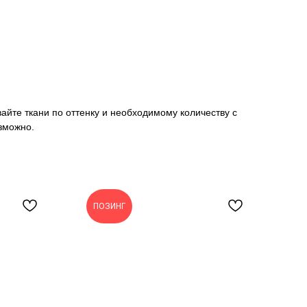
вайте ткани по оттенку и необходимому количеству с
зможно.
ПОЗИНГ
О