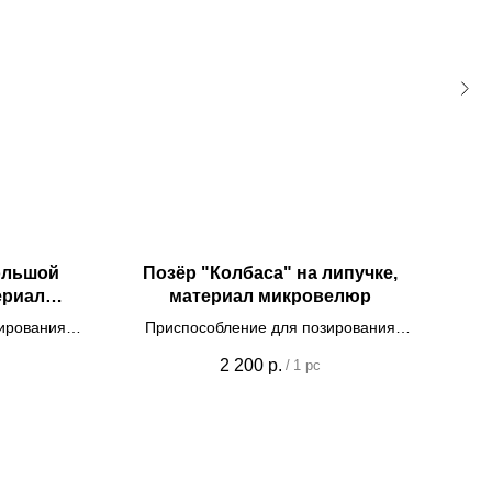
ольшой
Позёр "Колбаса" на липучке,
О
ериал
материал микровелюр
Не
ирования
Приспособление для позирования
ссии
малышей на фотосессии
2 200
р.
/
1 pc