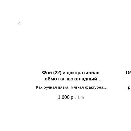
ивная
Фон (22) и декоративная
Об
лочный
обмотка, шоколадный
коричневый
ь, ширина
Как ручная вязка, мягкая фактурная
Тр
ткань из шерсти и акрила, ширина
1 600
р.
/
1 m
150см