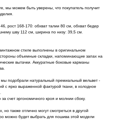
те, мы можем быть уверены, что покупатель получит
зделия.
6, рост 168-170: обхват талии 80 см, обхват бедер
нему шву 112 см, ширина по низу: 39,5 см.
 винтажном стиле выполнены в оригинальном
 стороны объемные складки, напоминающие запах на
сические вытачки. Аккуратные боковые карманы
ва.
 мы подобрали натуральный премиальный вельвет -
й с ярко выраженной фактурой ткани, в холодное
.
 за счет эргономичного кроя и молнии сбоку.
, но также отлично могут смотреться в другой
оро можно будет выбрать для пошива этой модели