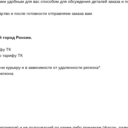
вами удобным для вас способом для обсуждения деталей заказа и 
ство и после готовности отправляем заказа вам.
й город России.
ифу ТК
по тарифу ТК
чи курьеру и в зависимости от удаленности региона*.
региона
партнеров) и не подошедший по каким-либо причинам (фасон, разме