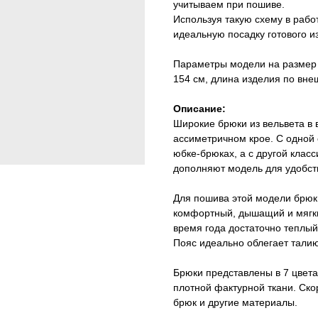
учитываем при пошиве.
Используя такую схему в рабо
идеальную посадку готового и
Параметры модели на размер 4
154 см, длина изделия по внеш
Описание:
Широкие брюки из вельвета в
ассиметричном крое. С одной
юбке-брюках, а с другой клас
дополняют модель для удобст
Для пошива этой модели брюк
комфортный, дышащий и мягки
время года достаточно теплый
Пояс идеально облегает талию
Брюки представлены в 7 цветах
плотной фактурной ткани. Ск
брюк и другие материалы.