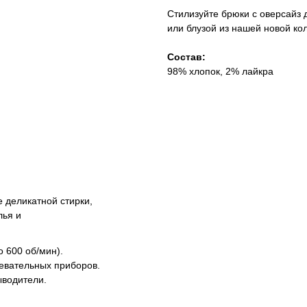
Стилизуйте брюки с оверсайз
или блузой из нашей новой ко
Состав:
98% хлопок, 2% лайкра
 деликатной стирки,
лья и
 600 об/мин).
ревательных приборов.
ыводители.